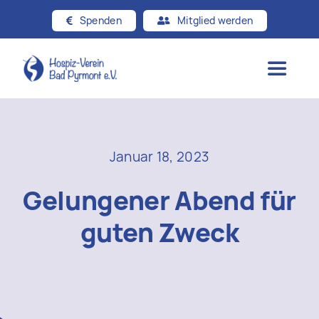
Zum
Spenden
Mitglied werden
Inhalt
springen
Toggle
Navigat
Startseite
Januar 18, 2023
Über uns
Gelungener Abend für
Hospizgedanke
guten Zweck
Angebote
Beiträge & Presse
Kontakt