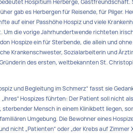
 bedeutet Hospitium Herberge, Gastfreundschaft.
früher gab es Herbergen für Reisende, für Pilger. 
nfte auf einer Passhöhe Hospiz und viele Kranken
. Um die vorige Jahrhundertwende richteten iris
ndon Hospize ein für Sterbende, die allein und ohn
sche Krankenschwester, Sozialarbeiterin und Ärzti
 Gründerin des ersten, weltbekannten St. Christop
Hospiz und Begleitung im Schmerz“ fasst sie Ged
„ihres“ Hospizes führten: Der Patient soll nicht al
 sterbender Mensch in einem Klinikbett liegen, son
r familiären Umgebung. Die Bewohner eines Hospiz
und nicht „Patienten“ oder „der Krebs auf Zimmer 