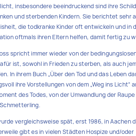
icht, insbesondere beeindruckend sind ihre Schi
nken und sterbenden Kindern. Sie berichtet sehr a
sheit, die todkranke Kinder oft entwickeln und in 
tion oftmals ihren Eltern helfen, damit fertig zu 
Ross spricht immer wieder von der bedingungslosen
für ist, sowohl in Frieden zu sterben, als auch j
fen. In ihrem Buch „Über den Tod und das Leben da
gsvoll ihre Vorstellungen von dem „Weg ins Licht“
oment des Todes, von der Umwandlung der Raupe 
Schmetterling.
urde vergleichsweise spät, erst 1986, in Aachen 
erweile gibt es in vielen Städten Hospize und/oder