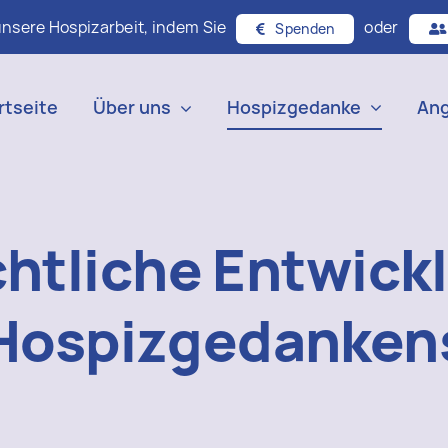
unsere Hospizarbeit, indem Sie
oder
Spenden
rtseite
Über uns
Hospizgedanke
An
htliche Entwick
Hospizgedanken