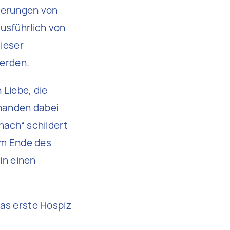
lderungen von
usführlich von
dieser
werden.
 Liebe, die
emanden dabei
nach“ schildert
 am Ende des
in einen
das erste Hospiz