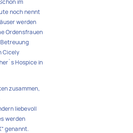
 Schon im
Heute noch nennt
häuser werden
che Ordensfrauen
e Betreuung
n Cicely
her`s Hospice in
anken zusammen,
s
dern liebevoll
es werden
X“ genannt.