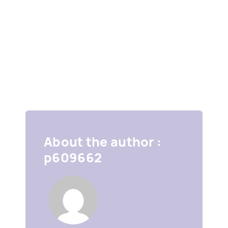
About the author :
p609662