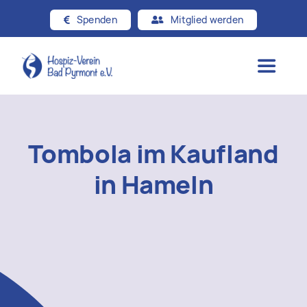
Zum
Spenden
Mitglied werden
Inhalt
springen
Toggle
Navigat
Startseite
Tombola im Kaufland
Über uns
in Hameln
Hospizgedanke
Angebote
Beiträge & Presse
Kontakt