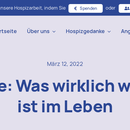
unsere Hospizarbeit, indem Sie
oder
Spenden
rtseite
Über uns
Hospizgedanke
An
März 12, 2022
e: Was wirklich w
ist im Leben