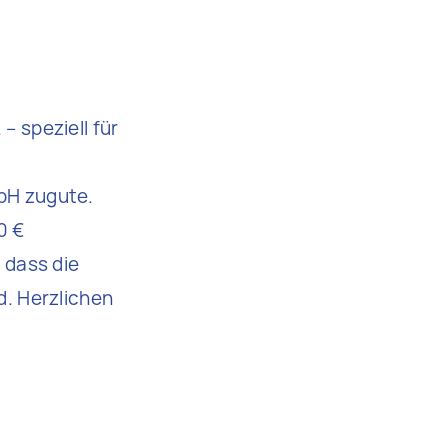
 speziell für
bH zugute.
0 €
 dass die
d. Herzlichen