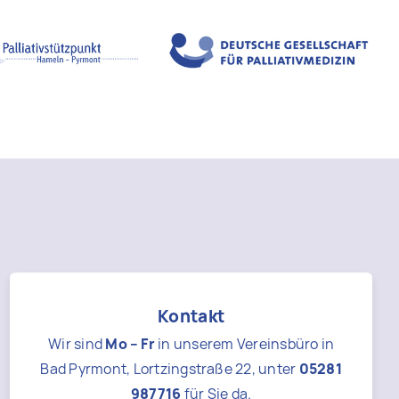
Kontakt
Wir sind
Mo – Fr
in unserem Vereinsbüro in
Bad Pyrmont, Lortzingstraße 22, unter
05281
987716
für Sie da.