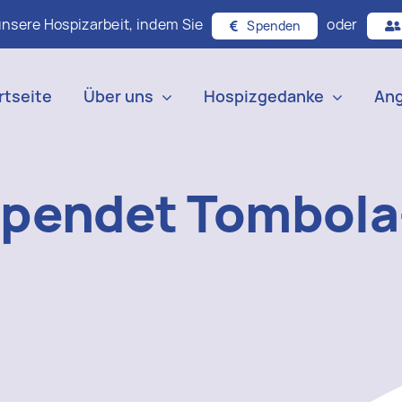
unsere Hospizarbeit, indem Sie
oder
Spenden
rtseite
Über uns
Hospizgedanke
An
pendet Tombola