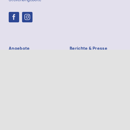
Angebote
Berichte & Presse
Ehrenamtliche
Mitglied werden
BegleiterInnen
Spendenkonto
Ambulanter
Kontakt
Kinderhospizdienst
Hospiz-Frühstück
Impressum
Trauerbegleitung
Datenschutz
Trauer-Café
Gruppe „Verwaiste Eltern“