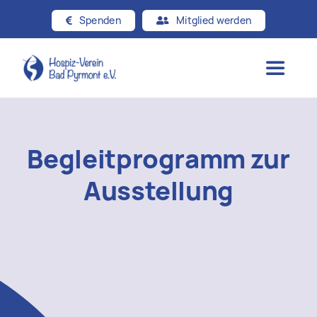
Zum
Spenden
Mitglied werden
Inhalt
springen
Toggle
Navigat
Startseite
Begleitprogramm zur
Über uns
Ausstellung
Hospizgedanke
Angebote
Beiträge & Presse
Kontakt