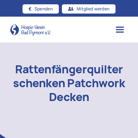
Zum
Spenden
Mitglied werden
Inhalt
springen
Toggle
Navigat
Startseite
Rattenfängerquilter
Über uns
schenken Patchwork
Hospizgedanke
Decken
Angebote
Beiträge & Presse
Kontakt